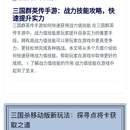
三国群英传手游：战力技能攻略，快
速提升实力
三国群英传手游如何快速获得战力值技能 在三国群英
传手游中，战力值技能是玩家提升自身实力的重要手
段。拥有高战力值技能可以使玩家在游戏中更具竞争
力，更轻松地完成各种挑战。本文将从多个方面介绍如
何快速获得战力值技能，帮助玩家在游戏中取得更好的
成绩。 1. 了解战力值技能的作用 战力值技能在游戏中
起到了至关...