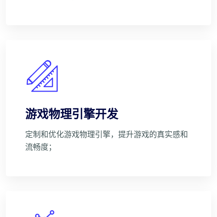
游戏物理引擎开发
定制和优化游戏物理引擎，提升游戏的真实感和
流畅度；