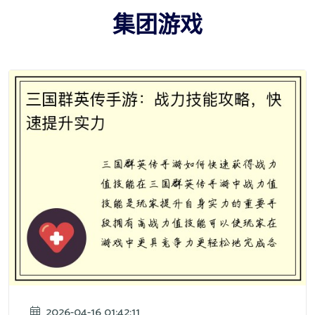
集团游戏
2026-04-16 01:42:11