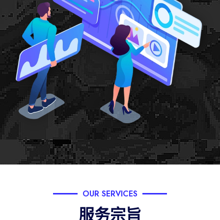
OUR SERVICES
服务宗旨