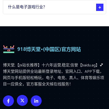
什么是电子游戏行业？
博天堂,【j9站长推荐】十六年运营,稳定,信誉【baidu.ag】💕
博天堂网站提供全站最新登录地址、官网入口、APP下载，
网页与手机版轻松畅玩，电子、电竞、真人、体育等娱乐项
目一应俱全，官方客服全天候在线服务！