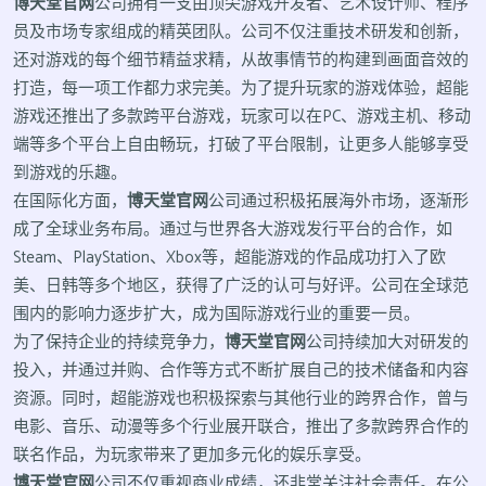
博天堂官网
公司拥有一支由顶尖游戏开发者、艺术设计师、程序
员及市场专家组成的精英团队。公司不仅注重技术研发和创新，
还对游戏的每个细节精益求精，从故事情节的构建到画面音效的
打造，每一项工作都力求完美。为了提升玩家的游戏体验，超能
游戏还推出了多款跨平台游戏，玩家可以在PC、游戏主机、移动
端等多个平台上自由畅玩，打破了平台限制，让更多人能够享受
到游戏的乐趣。
在国际化方面，
博天堂官网
公司通过积极拓展海外市场，逐渐形
成了全球业务布局。通过与世界各大游戏发行平台的合作，如
Steam、PlayStation、Xbox等，超能游戏的作品成功打入了欧
美、日韩等多个地区，获得了广泛的认可与好评。公司在全球范
围内的影响力逐步扩大，成为国际游戏行业的重要一员。
为了保持企业的持续竞争力，
博天堂官网
公司持续加大对研发的
投入，并通过并购、合作等方式不断扩展自己的技术储备和内容
资源。同时，超能游戏也积极探索与其他行业的跨界合作，曾与
电影、音乐、动漫等多个行业展开联合，推出了多款跨界合作的
联名作品，为玩家带来了更加多元化的娱乐享受。
博天堂官网
公司不仅重视商业成绩，还非常关注社会责任。在公